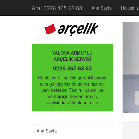
Ara: 0226 465 63 63
Ana Sayfa
Hakkımı
YALOVA ARMUTLU
ARÇELİK SERVİSİ
0226 465 63 63
Kombi ve Klima için garantili olarak
aynı gün içerisinde servis hizmeti
verilmektedir. Tamiri , bakımı ve
montajı için hemen arayın,
servislerimizi yönlendirelim.
Ana Sayfa