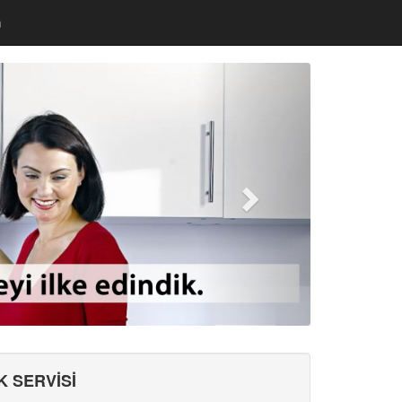
m
 SERVİSİ