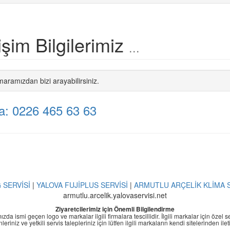
tişim Bilgilerimiz
...
aramızdan bizi arayabilirsiniz.
a: 0226 465 63 63
 SERVİSİ
|
YALOVA FUJİPLUS SERVİSİ
|
ARMUTLU ARÇELİK KLİMA S
armutlu.arcelik.yalovaservisi.net
Ziyaretcilerimiz için Önemli Bilgilendirme
da ismi geçen logo ve markalar ilgili firmalara tescillidir. İlgili markalar için özel 
leriniz ve yetkili servis talepleriniz için lütfen ilgili markaların kendi sitelerinden il