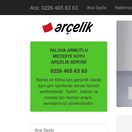
Ara: 0226 465 63 63
Ana Sayfa
Hakkımı
YALOVA ARMUTLU
MECIDIYE KOYU
ARÇELİK SERVİSİ
0226 465 63 63
Kombi ve Klima için garantili olarak
aynı gün içerisinde servis hizmeti
verilmektedir. Tamiri , bakımı ve
montajı için hemen arayın,
servislerimizi yönlendirelim.
Ana Sayfa