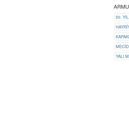
ARMU
50. YI
HAYRİ
KAPAK
MECİD
YALI 